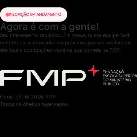
INSCRIÇÃO EM ANDAMENTO
Agora
é com a gente!
Seu interesse foi recebido. Em breve, nossa equipe fará
contato para apresentar os próximos passos, esclarecer
dúvidas e acompanhar você na sua jornada na FMP.
Copyright © 2026, FMP.
Todos os direitos reservados.